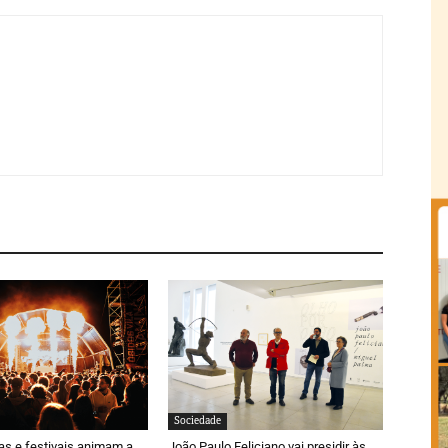
Sociedade
ras e festivais animam a
João Paulo Feliciano vai presidir às