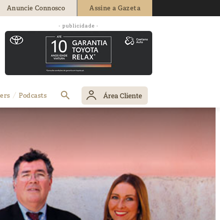
Anuncie Connosco
Assine a Gazeta
- publicidade -
Área Cliente
ers
Podcasts