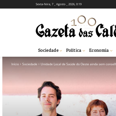
Sexta-feira, 7 _ Agosto _ 2026, 0:19
Sociedade
Política
Economia
Início
Sociedade
Unidade Local de Saúde do Oeste ainda sem conse