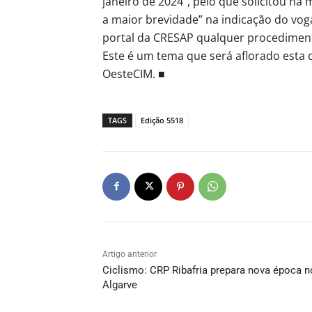
janeiro de 2024”, pelo que solicitou na m
a maior brevidade” na indicação do voga
portal da CRESAP qualquer procediment
Este é um tema que será aflorado esta q
OesteCIM. ■
TAGS
Edição 5518
Artigo anterior
Ciclismo: CRP Ribafria prepara nova época n
Algarve