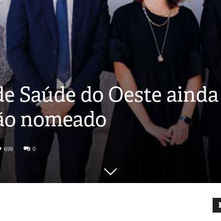
de Saúde do Oeste ainda
ção nomeado
699
0