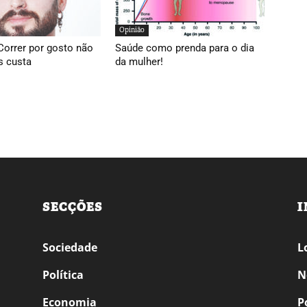
Opinião
Correr por gosto não
Saúde como prenda para o dia
s custa
da mulher!
SECÇÕES
I
Sociedade
L
Política
N
Economia
P