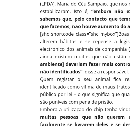
(LPDA), Maria do Céu Sampaio, que nos
estabilizaram. Isto é,
“embora não ex
sabemos que, pelo contacto que temo
que fazemos, não houve aumento do a
[shc_shortcode class=”shc_mybox”]Boa
alterem hábitos e se repense a legis
electrónico dos animais de companhia 
ainda existem muitos que não estão 
ambiente] deveriam fazer mais contro
não identificados”
, disse a responsável.
Quem registar o seu animal fica re
identificado como vítima de maus tratos
público por lei – o que significa que q
são puníveis com pena de prisão.
Embora a utilização do chip tenha vind
muitas pessoas que não querem re
facilmente se livrarem deles e se de