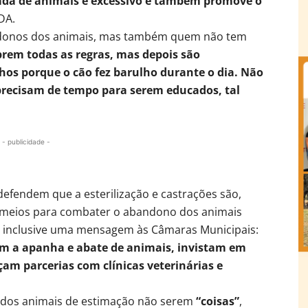
rada de animais é excessivo e também promove o
DA.
s donos dos animais, mas também quem não tem
rem todas as regras, mas depois são
os porque o cão fez barulho durante o dia. Não
precisam de tempo para serem educados, tal
- publicidade -
efendem que a esterilização e castrações são,
es meios para combater o abandono dos animais
a inclusive uma mensagem às Câmaras Municipais:
om a apanha e abate de animais, invistam em
am parcerias com clínicas veterinárias e
o dos animais de estimação não serem
“coisas”
,