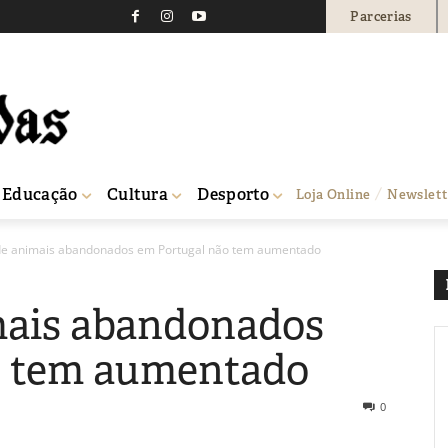
Parcerias
Educação
Cultura
Desporto
Loja Online
Newslett
e animais abandonados em Portugal não tem aumentado
ais abandonados
o tem aumentado
0