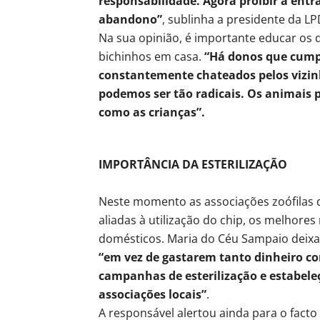
responsabilidade. Agora proibir a ent
abandono”
, sublinha a presidente da LP
Na sua opinião, é importante educar o
bichinhos em casa.
“Há donos que cump
constantemente chateados pelos vizinh
podemos ser tão radicais. Os animais 
como as crianças”.
IMPORTÂNCIA DA ESTERILIZAÇÃO
Neste momento as associações zoófilas d
aliadas à utilização do chip, os melhor
domésticos. Maria do Céu Sampaio deix
“em vez de gastarem tanto dinheiro c
campanhas de esterilização e estabeleç
associações locais”
.
A responsável alertou ainda para o fact