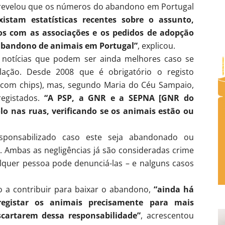
 revelou que os números do abandono em Portugal
istam estatísticas recentes sobre o assunto,
s com as associações e os pedidos de adopção
bandono de animais em Portugal”
, explicou.
s notícias que podem ser ainda melhores caso se
lação. Desde 2008 que é obrigatório o registo
(com chips), mas, segundo Maria do Céu Sampaio,
registados.
“A PSP, a GNR e a SEPNA [GNR do
lo nas ruas, verificando se os animais estão ou
sponsabilizado caso este seja abandonado ou
. Ambas as negligências já são consideradas crime
ualquer pessoa pode denunciá-las – e nalguns casos
o a contribuir para baixar o abandono,
“ainda há
gistar os animais precisamente para mais
scartarem dessa responsabilidade”
, acrescentou