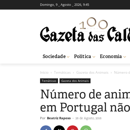
Domingo, 9 _ Agosto _ 2026, 9:45
Sociedade
Política
Economia
Início
Temáticas
Gazeta dos Animais
Número d
Temáticas
Gazeta dos Animais
Número de anim
em Portugal nã
Por
Beatriz Raposo
-
26 de Agosto, 2016