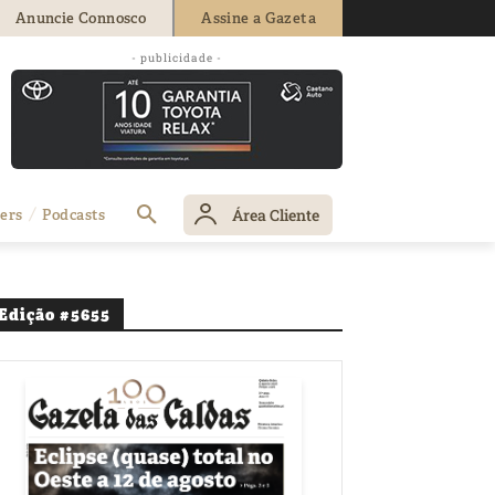
Anuncie Connosco
Assine a Gazeta
- publicidade -
Área Cliente
ers
Podcasts
Edição #5655