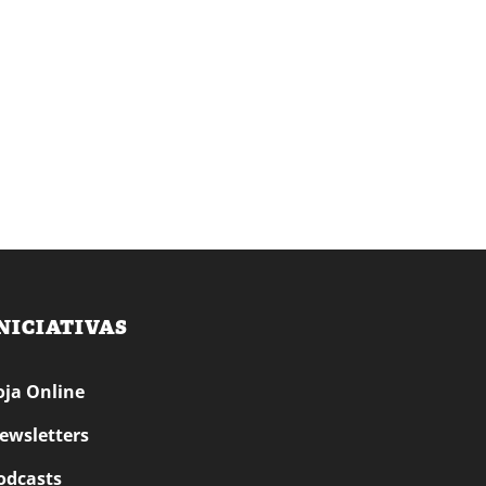
NICIATIVAS
oja Online
ewsletters
odcasts