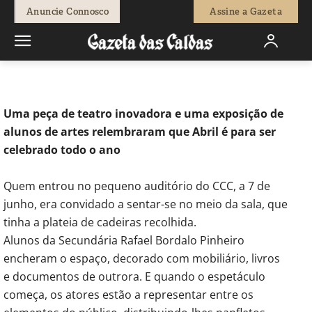
-
Natacha Narciso
14 de Junho, 2024
497
0
Anuncie Connosco
Assine a Gazeta
Início
Cultura
50 anos de Abril assinalados com teatro no CCC e
mostra de...
Uma peça de teatro inovadora e uma exposição de
alunos de artes relembraram que Abril é para ser
celebrado todo o ano
Quem entrou no pequeno auditório do CCC, a 7 de
junho, era convidado a sentar-se no meio da sala, que
tinha a plateia de cadeiras recolhida.
Alunos da Secundária Rafael Bordalo Pinheiro
encheram o espaço, decorado com mobiliário, livros
e documentos de outrora. E quando o espetáculo
começa, os atores estão a representar entre os