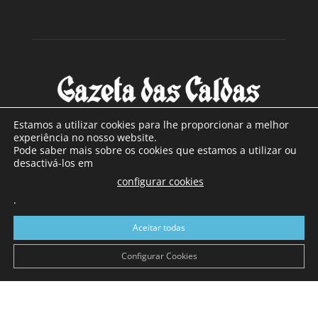
Estamos a utilizar cookies para lhe proporcionar a melhor
experiência no nosso website.
Pode saber mais sobre os cookies que estamos a utilizar ou
SOBRE NÓS
desactivá-los em
configurar cookies
Com sede nas Caldas da Rainha e mais de 90 anos de
.
existência, é o jornal regional com maior número de leitores
a sul de distrito de Leiria, com mais de 40.000 leitores por
Aceitar todas
toda a região Oeste. Jornal com distribuição em Portugal
Continental e assinatura online.
Configurar Cookies
SIGA-NOS