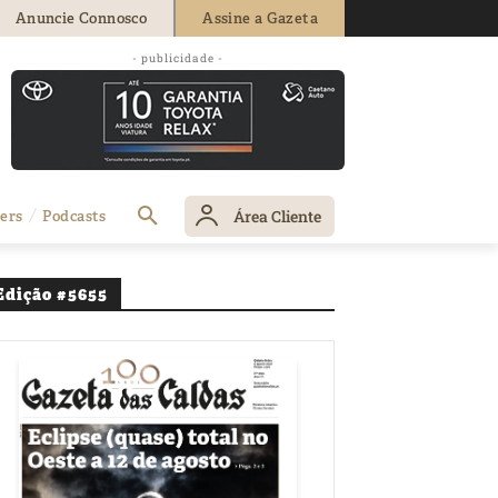
Anuncie Connosco
Assine a Gazeta
 para
- publicidade -
Área Cliente
ers
Podcasts
Edição #5655