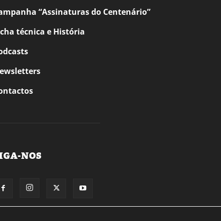
ampanha “Assinaturas do Centenário”
icha técnica e História
odcasts
ewsletters
ontactos
IGA-NOS