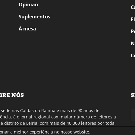
Opinião
C
Suplementos
F
À mesa
P
N
C
BRE NÓS
S
sede nas Caldas da Rainha e mais de 90 anos de
tência, é o jornal regional com maior número de leitores a
de distrito de Leiria, com mais de 40.000 leitores por toda
gião Oeste. Jornal com distribuição em Portugal
ionar a melhor experiência no nosso website.