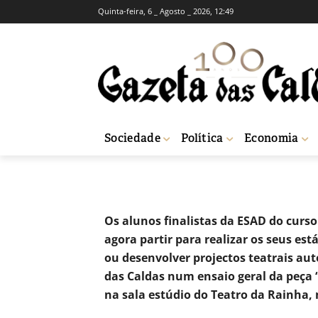
Quinta-feira, 6 _ Agosto _ 2026, 12:49
Alunos de Teat
companhias na
-
Natacha Narciso
1 de Fevereiro, 2019
Sociedade
Política
Economia
Início
Cultura
Alunos de Teatro da ESAD vão estagiar para companhi
Os alunos finalistas da ESAD do curs
agora partir para realizar os seus es
ou desenvolver projectos teatrais a
das Caldas num ensaio geral da peça “A
na sala estúdio do Teatro da Rainha, n