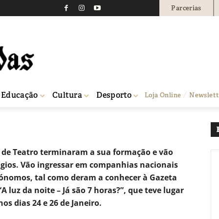
Parcerias
ro da ESAD vão estagiar
cionais
2248
0
Educação
Cultura
Desporto
Loja Online
Newslett
as nacionais
o de Teatro terminaram a sua formação e vão
tágios. Vão ingressar em companhias nacionais
utónomos, tal como deram a conhecer à Gazeta
 luz da noite – Já são 7 horas?”, que teve lugar
os dias 24 e 26 de Janeiro.