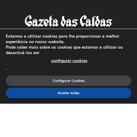
Estamos a utilizar cookies para lhe proporcionar a melhor
experiência no nosso website.
Pode saber mais sobre os cookies que estamos a utilizar ou
SOBRE NÓS
desactivá-los em
configurar cookies
Com sede nas Caldas da Rainha e mais de 90 anos de
.
existência, é o jornal regional com maior número de leitores
a sul de distrito de Leiria, com mais de 40.000 leitores por
Configurar Cookies
toda a região Oeste. Jornal com distribuição em Portugal
Continental e assinatura online.
Aceitar todas
SIGA-NOS