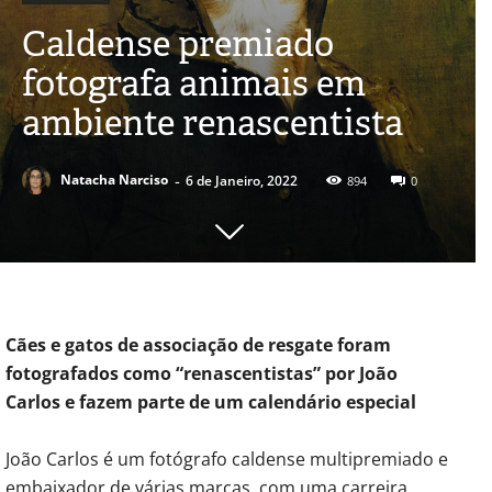
Caldense premiado
fotografa animais em
ambiente renascentista
-
Natacha Narciso
6 de Janeiro, 2022
894
0
Cães e gatos de associação de resgate foram
fotografados como “renascentistas” por João
Carlos e fazem parte de um calendário especial
João Carlos é um fotógrafo caldense multipremiado e
embaixador de várias marcas, com uma carreira