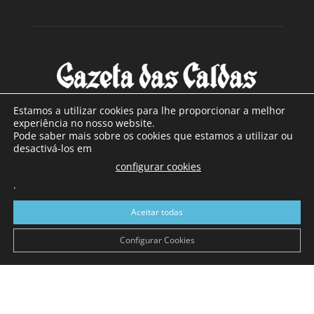
Estamos a utilizar cookies para lhe proporcionar a melhor
experiência no nosso website.
Pode saber mais sobre os cookies que estamos a utilizar ou
SOBRE NÓS
desactivá-los em
configurar cookies
Com sede nas Caldas da Rainha e mais de 90 anos de
.
existência, é o jornal regional com maior número de leitores
a sul de distrito de Leiria, com mais de 40.000 leitores por
Aceitar todas
toda a região Oeste. Jornal com distribuição em Portugal
Continental e assinatura online.
Configurar Cookies
SIGA-NOS