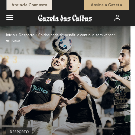
Anuncie Connosco
Assine a Gazeta
Início
Desporto
Caldas cede de penálti e continua sem vencer
em casa
DESPORTO