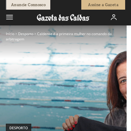
Anuncie Connosco
Assine a Gazeta
Início
Desporto
Caldense é a primeira mulher no comando da
arbitragem
DESPORTO