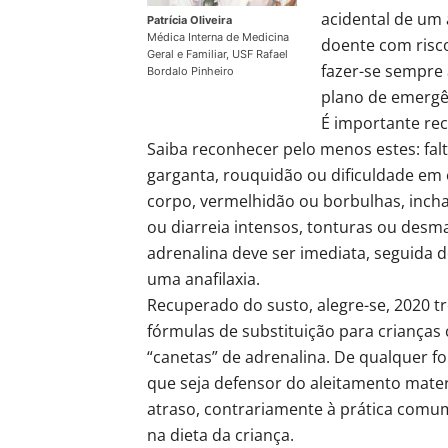
acidental de um 
Patrícia Oliveira
Médica Interna de Medicina
doente com risco
Geral e Familiar, USF Rafael
fazer-se sempre
Bordalo Pinheiro
plano de emergên
É importante re
Saiba reconhecer pelo menos estes: falta
garganta, rouquidão ou dificuldade em 
corpo, vermelhidão ou borbulhas, inchaç
ou diarreia intensos, tonturas ou desma
adrenalina deve ser imediata, seguida 
uma anafilaxia.
Recuperado do susto, alegre-se, 2020 t
fórmulas de substituição para crianças 
“canetas” de adrenalina. De qualquer fo
que seja defensor do aleitamento matern
atraso, contrariamente à prática comum
na dieta da criança.