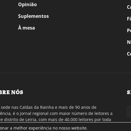
Opinião
C
Suplementos
F
À mesa
P
N
C
BRE NÓS
S
sede nas Caldas da Rainha e mais de 90 anos de
tência, é o jornal regional com maior número de leitores a
de distrito de Leiria, com mais de 40.000 leitores por toda
gião Oeste. Jornal com distribuição em Portugal
ionar a melhor experiência no nosso website.