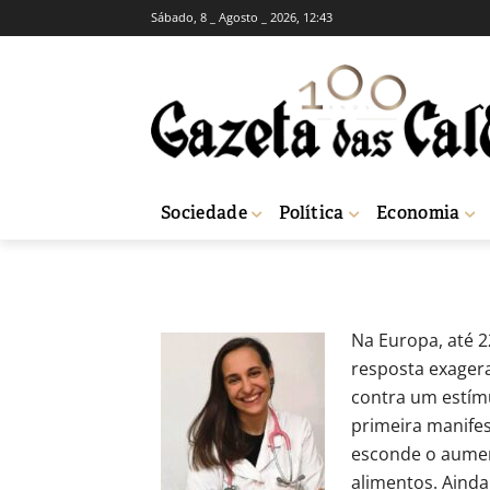
Sábado, 8 _ Agosto _ 2026, 12:43
OPINIÃO
SAÚDE
Alergias alimen
-
Redação
5 de Novembro, 2020
646
Sociedade
Política
Economia
Início
Opinião
Alergias alimentares
Na Europa, até 2
resposta exager
contra um estímu
primeira manifes
esconde o aument
alimentos. Aind