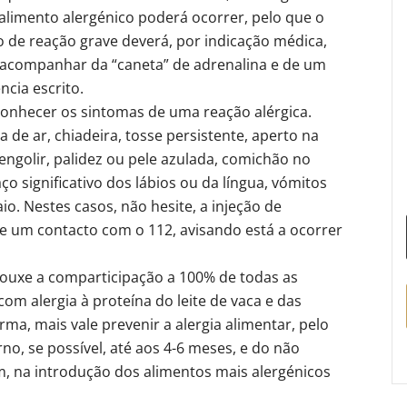
alimento alergénico poderá ocorrer, pelo que o
 de reação grave deverá, por indicação médica,
 acompanhar da “caneta” de adrenalina e de um
cia escrito.
conhecer os sintomas de uma reação alérgica.
 de ar, chiadeira, tosse persistente, aperto na
engolir, palidez ou pele azulada, comichão no
o significativo dos lábios ou da língua, vómitos
io. Nestes casos, não hesite, a injeção de
de um contacto com o 112, avisando está a ocorrer
rouxe a comparticipação a 100% de todas as
com alergia à proteína do leite de vaca e das
rma, mais vale prevenir a alergia alimentar, pelo
o, se possível, até aos 4-6 meses, e do não
, na introdução dos alimentos mais alergénicos