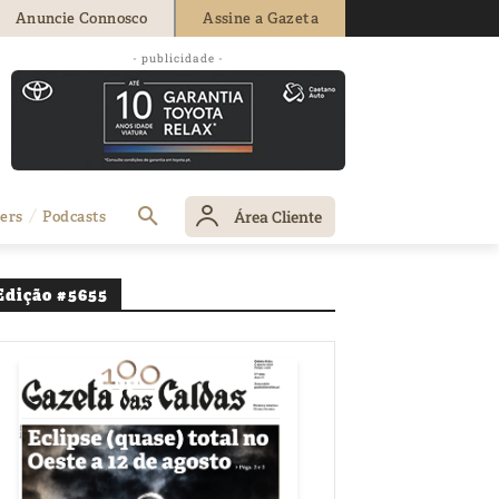
Anuncie Connosco
Assine a Gazeta
- publicidade -
Área Cliente
ers
Podcasts
Edição #5655