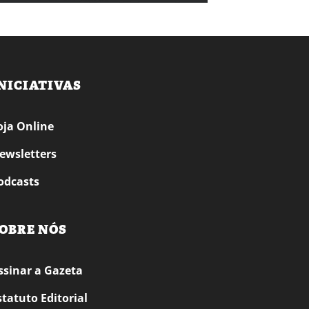
NICIATIVAS
oja Online
ewsletters
odcasts
OBRE NÓS
ssinar a Gazeta
statuto Editorial