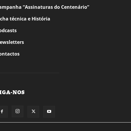
ampanha “Assinaturas do Centenário”
icha técnica e História
odcasts
ewsletters
ontactos
IGA-NOS