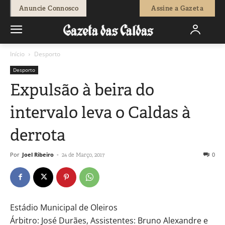
Anuncie Connosco
Assine a Gazeta
Início
Desporto
Desporto
Expulsão à beira do
intervalo leva o Caldas à
derrota
Por
Joel Ribeiro
-
0
24 de Março, 2017
Estádio Municipal de Oleiros
Árbitro: José Durães, Assistentes: Bruno Alexandre e