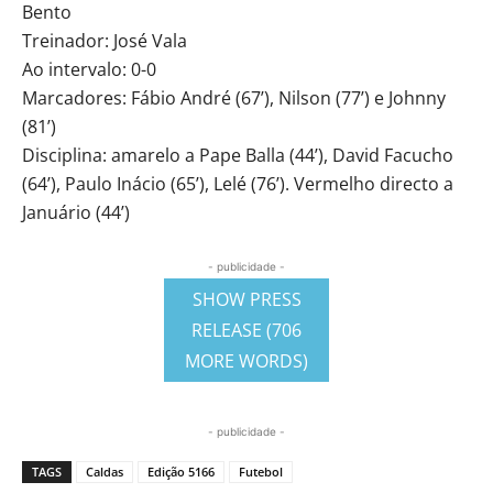
Bento
Treinador: José Vala
Ao intervalo: 0-0
Marcadores: Fábio André (67’), Nilson (77’) e Johnny
(81’)
Disciplina: amarelo a Pape Balla (44’), David Facucho
(64’), Paulo Inácio (65’), Lelé (76’). Vermelho directo a
Januário (44’)
- publicidade -
SHOW PRESS
RELEASE (706
MORE WORDS)
- publicidade -
TAGS
Caldas
Edição 5166
Futebol