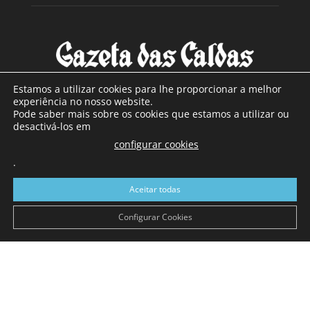
Estamos a utilizar cookies para lhe proporcionar a melhor
experiência no nosso website.
Pode saber mais sobre os cookies que estamos a utilizar ou
SOBRE NÓS
desactivá-los em
configurar cookies
Com sede nas Caldas da Rainha e mais de 90 anos de
.
existência, é o jornal regional com maior número de leitores
a sul de distrito de Leiria, com mais de 40.000 leitores por
Aceitar todas
toda a região Oeste. Jornal com distribuição em Portugal
Continental e assinatura online.
Configurar Cookies
SIGA-NOS