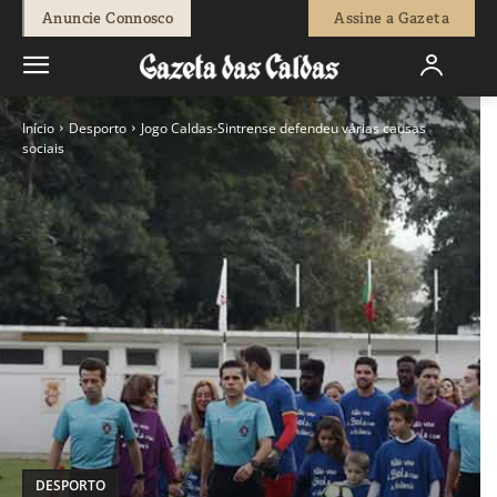
Anuncie Connosco
Assine a Gazeta
Início
Desporto
Jogo Caldas-Sintrense defendeu várias causas
sociais
DESPORTO