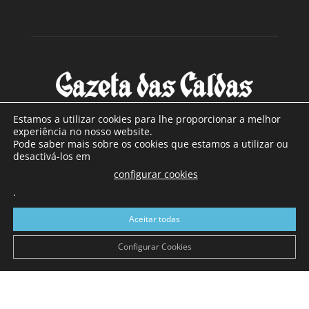
Estamos a utilizar cookies para lhe proporcionar a melhor
experiência no nosso website.
Pode saber mais sobre os cookies que estamos a utilizar ou
SOBRE NÓS
desactivá-los em
configurar cookies
Com sede nas Caldas da Rainha e mais de 90 anos de
.
existência, é o jornal regional com maior número de leitores
a sul de distrito de Leiria, com mais de 40.000 leitores por
Aceitar todas
toda a região Oeste. Jornal com distribuição em Portugal
Continental e assinatura online.
Configurar Cookies
SIGA-NOS