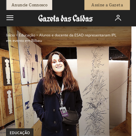
Anuncie Connosco
Assine a Gazeta
Início
Educação
Alunos e docente da ESAD representaram IPL
em evento em Bilbau
EDUCAÇÃO