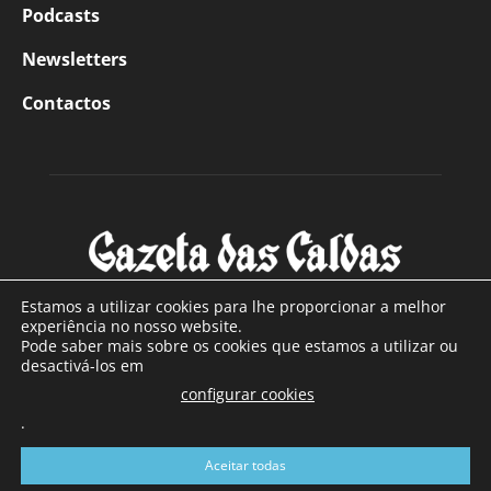
Podcasts
Newsletters
Contactos
Estamos a utilizar cookies para lhe proporcionar a melhor
experiência no nosso website.
Pode saber mais sobre os cookies que estamos a utilizar ou
SOBRE NÓS
desactivá-los em
configurar cookies
Com sede nas Caldas da Rainha e mais de 90 anos de
.
existência, é o jornal regional com maior número de leitores
a sul de distrito de Leiria, com mais de 40.000 leitores por
Aceitar todas
toda a região Oeste. Jornal com distribuição em Portugal