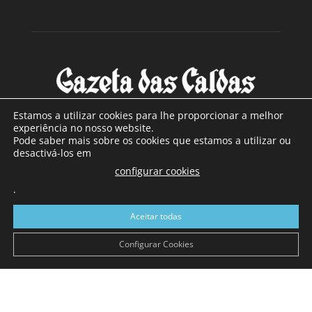
Estamos a utilizar cookies para lhe proporcionar a melhor
experiência no nosso website.
Pode saber mais sobre os cookies que estamos a utilizar ou
SOBRE NÓS
desactivá-los em
configurar cookies
Com sede nas Caldas da Rainha e mais de 90 anos de
.
existência, é o jornal regional com maior número de leitores
a sul de distrito de Leiria, com mais de 40.000 leitores por
Aceitar todas
toda a região Oeste. Jornal com distribuição em Portugal
Continental e assinatura online.
Configurar Cookies
SIGA-NOS