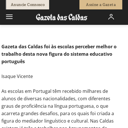
-
Isaque Vicente
5 de Junho, 2025
526
0
Anuncie Connosco
Assine a Gazeta
Início
Educação
Mediadores linguísticos e culturais nas escolas
Gazeta das Caldas foi às escolas perceber melhor o
trabalho desta nova figura do sistema educativo
português
Isaque Vicente
As escolas em Portugal têm recebido milhares de
alunos de diversas nacionalidades, com diferentes
graus de proficiência na língua portuguesa, o que
acarreta grandes desafios, para os quais foi criada a
figura do mediador linguístico e cultural. Nas Caldas