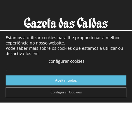
Estamos a utilizar cookies para lhe proporcionar a melhor
experiência no nosso website.
Pode saber mais sobre os cookies que estamos a utilizar ou
SOBRE NÓS
desactivá-los em
configurar cookies
Com sede nas Caldas da Rainha e mais de 90 anos de
.
existência, é o jornal regional com maior número de leitores
a sul de distrito de Leiria, com mais de 40.000 leitores por
Aceitar todas
toda a região Oeste. Jornal com distribuição em Portugal
Continental e assinatura online.
Configurar Cookies
SIGA-NOS