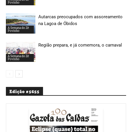
Povinho
Autarcas preocupados com assoreamento
na Lagoa de Óbidos
A Semana do Zé
Povinho
Região prepara, e já comemora, o carnaval
A Semana do Zé
Povinho
Edição #5655