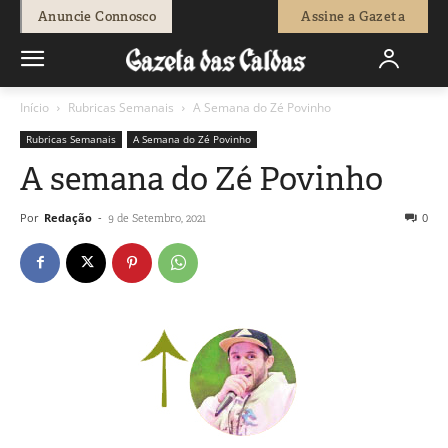
Anuncie Connosco
Assine a Gazeta
Início
Rubricas Semanais
A Semana do Zé Povinho
Rubricas Semanais
A Semana do Zé Povinho
A semana do Zé Povinho
Por
Redação
-
0
9 de Setembro, 2021