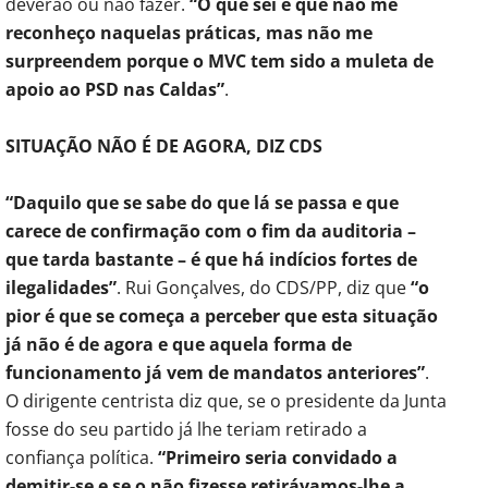
deverão ou não fazer.
“O que sei é que não me
reconheço naquelas práticas, mas não me
surpreendem porque o MVC tem sido a muleta de
apoio ao PSD nas Caldas”
.
SITUAÇÃO NÃO É DE AGORA, DIZ CDS
“Daquilo que se sabe do que lá se passa e que
carece de confirmação com o fim da auditoria –
que tarda bastante – é que há indícios fortes de
ilegalidades”
. Rui Gonçalves, do CDS/PP, diz que
“o
pior é que se começa a perceber que esta situação
já não é de agora e que aquela forma de
funcionamento já vem de mandatos anteriores”
.
O dirigente centrista diz que, se o presidente da Junta
fosse do seu partido já lhe teriam retirado a
confiança política.
“Primeiro seria convidado a
demitir-se e se o não fizesse retirávamos-lhe a