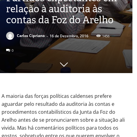
relação à auditoria às
contas da Foz do Arelho
-
Carlos Cipriano
16 de Dezembro, 2016
1456
0
A maioria das forças políticas caldenses prefere
aguardar pelo resultado da auditoria às contas e
procedimentos contabilísticos da Junta da Foz do
Arelho antes de se pronunciarem sobre a situação ali
vivida. Mas há comentários políticos para todos os
gostos, sobretudo entre os que querem envolver o