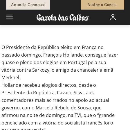
-
Redação
11 de Maio, 2012
613
0
Anuncie Connosco
Assine a Gazeta
Início
Actuais
A Semana do Zé Povinho
O Presidente da República eleito em França no
passado domingo, François Hollande, consegue fazer
quase o pleno dos elogios em Portugal pela sua
vitória contra Sarkozy, o amigo da chanceler alemã
Merkhel.
Hollande recebeu elogios directos, desde o
Presidente da República, Cavaco Silva, aos
comentadores mais acirrados no apoio ao actual
governo, como Marcelo Rebelo de Sousa, que
afirmou na noite de domingo, na TVI, que o “grande
beneficiado com a vitória do socialista francês foi o