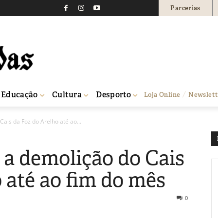
Parcerias
Educação
Cultura
Desporto
Loja Online
Newslett
is da Foz do Arelho até ao...
a demolição do Cais
 até ao fim do mês
0