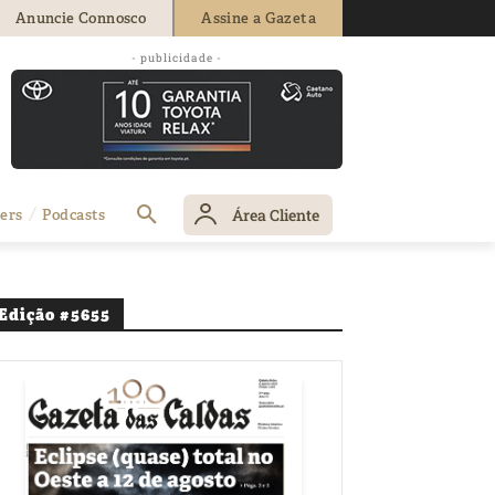
Anuncie Connosco
Assine a Gazeta
- publicidade -
Área Cliente
ers
Podcasts
Edição #5655