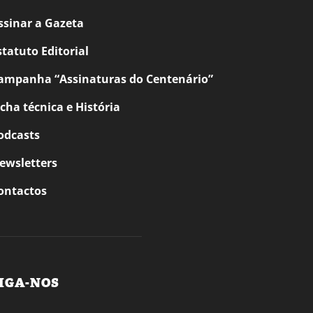
ssinar a Gazeta
statuto Editorial
ampanha “Assinaturas do Centenário”
icha técnica e História
odcasts
ewsletters
ontactos
IGA-NOS