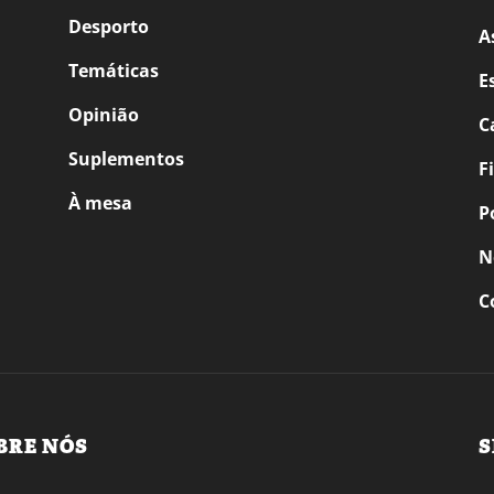
Desporto
A
Temáticas
E
Opinião
C
Suplementos
F
À mesa
P
N
C
BRE NÓS
S