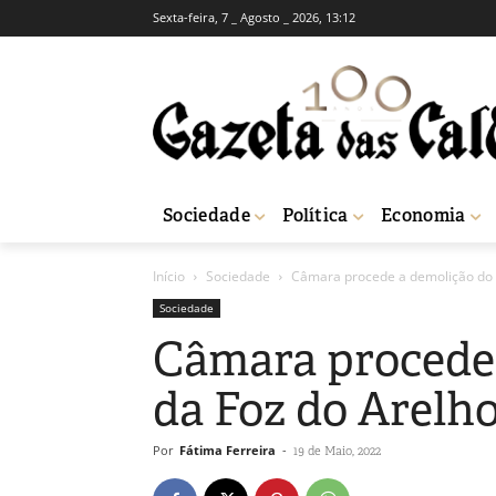
Sexta-feira, 7 _ Agosto _ 2026, 13:12
Sociedade
Política
Economia
Início
Sociedade
Câmara procede a demolição do Ca
Sociedade
Câmara procede 
da Foz do Arelho
Por
Fátima Ferreira
-
19 de Maio, 2022