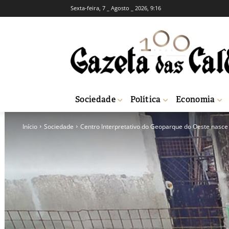
Sexta-feira, 7 _ Agosto _ 2026, 9:16
Sociedade
Política
Economia
Início
Sociedade
Centro Interpretativo do Geoparque do Oeste nasc