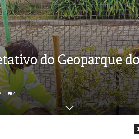
etativo do Geoparque do
2
0