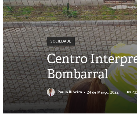
SOCIEDADE
Centro Interpr
Bombarral
-
Paulo Ribeiro
24 de Março, 2022
42