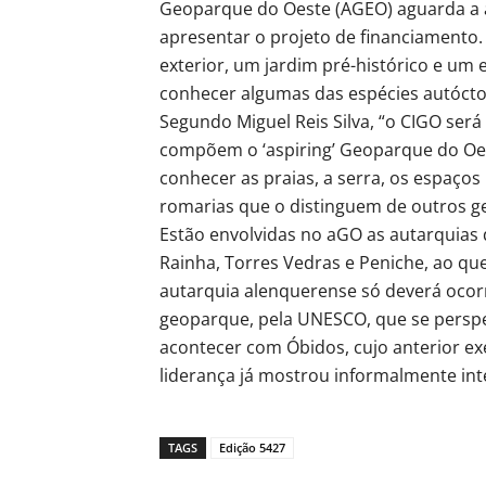
Geoparque do Oeste (AGEO) aguarda a a
apresentar o projeto de financiamento.
exterior, um jardim pré-histórico e um 
conhecer algumas das espécies autócton
Segundo Miguel Reis Silva, “o CIGO se
compõem o ‘aspiring’ Geoparque do Oeste
conhecer as praias, a serra, os espaços
romarias que o distinguem de outros g
Estão envolvidas no aGO as autarquias 
Rainha, Torres Vedras e Peniche, ao qu
autarquia alenquerense só deverá ocorre
geoparque, pela UNESCO, que se persp
acontecer com Óbidos, cujo anterior ex
liderança já mostrou informalmente in
TAGS
Edição 5427