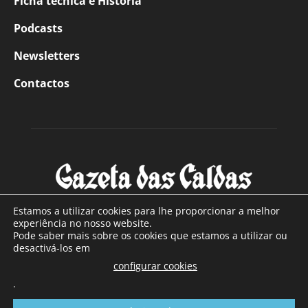
Ficha técnica e História
Podcasts
Newsletters
Contactos
Estamos a utilizar cookies para lhe proporcionar a melhor
experiência no nosso website.
Pode saber mais sobre os cookies que estamos a utilizar ou
SOBRE NÓS
desactivá-los em
configurar cookies
Com sede nas Caldas da Rainha e mais de 90 anos de
.
existência, é o jornal regional com maior número de leitores
a sul de distrito de Leiria, com mais de 40.000 leitores por