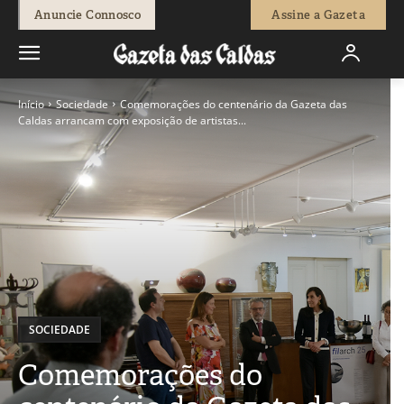
Anuncie Connosco
Assine a Gazeta
Início
Sociedade
Comemorações do centenário da Gazeta das
Caldas arrancam com exposição de artistas...
SOCIEDADE
Comemorações do