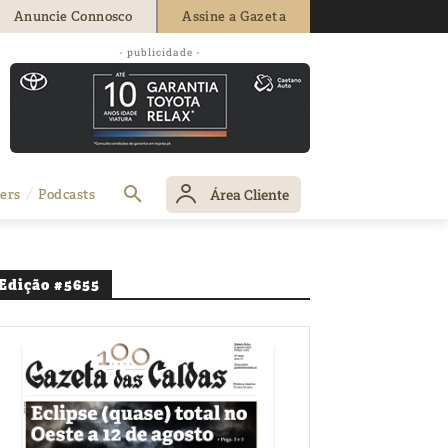
Anuncie Connosco
Assine a Gazeta
- publicidade -
Área Cliente
ers
Podcasts
Edição #5655