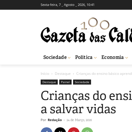
Sexta-feira, 7 _ Agosto _ 2026, 10:41
Sociedade
Política
Economia
Início
Destaque
Crianças do ensino básico aprend
Destaque
Painel
Sociedade
Crianças do ens
a salvar vidas
Por
Redação
-
24 de Março, 2016