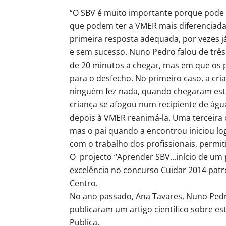
“O SBV é muito importante porque pode s
que podem ter a VMER mais diferenciada
primeira resposta adequada, por vezes j
e sem sucesso. Nuno Pedro falou de trê
de 20 minutos a chegar, mas em que os 
para o desfecho. No primeiro caso, a cri
ninguém fez nada, quando chegaram est
criança se afogou num recipiente de ág
depois à VMER reanimá-la. Uma terceira 
mas o pai quando a encontrou iniciou lo
com o trabalho dos profissionais, permi
O projecto “Aprender SBV…início de um p
excelência no concurso Cuidar 2014 pat
Centro.
No ano passado, Ana Tavares, Nuno Pedr
publicaram um artigo científico sobre e
Publica.