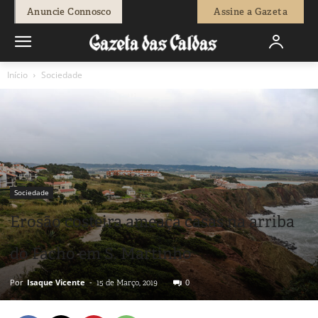
Anuncie Connosco
Assine a Gazeta
Início
Sociedade
Sociedade
Erosão costeira ameaça casas na arriba
do Facho em S. Martinho
Por
Isaque Vicente
-
0
15 de Março, 2019