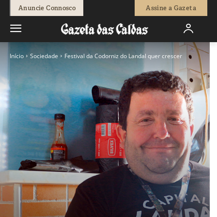
Anuncie Connosco
Assine a Gazeta
Início
Sociedade
Festival da Codorniz do Landal quer crescer