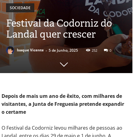
SOCIEDADE
Festival da Codorniz do
Landal quer crescer
-
Isaque Vicente
5 de Junho, 2025
252
0
Depois de mais um ano de êxito, com milhares de
visitantes, a Junta de Freguesia pretende expandir
o certame
O Festival da Codorniz levou milhares de pessoas ao
Landal, entre os dias 29 de maio e 1 de junho. A