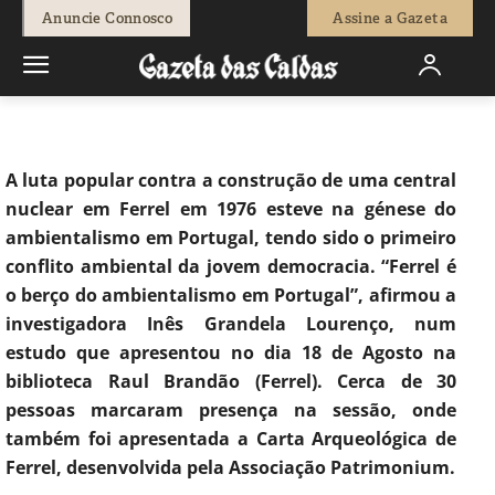
-
Isaque Vicente
1 de Setembro, 2017
1516
0
Anuncie Connosco
Assine a Gazeta
Início
Sociedade
Luta antinuclear de Ferrel na génese do movim
ento ecologista português
A luta popular contra a construção de uma central
nuclear em Ferrel em 1976 esteve na génese do
ambientalismo em Portugal, tendo sido o primeiro
conflito ambiental da jovem democracia. “Ferrel é
o berço do ambientalismo em Portugal”, afirmou a
investigadora Inês Grandela Lourenço, num
estudo que apresentou no dia 18 de Agosto na
biblioteca Raul Brandão (Ferrel). Cerca de 30
pessoas marcaram presença na sessão, onde
também foi apresentada a Carta Arqueológica de
Ferrel, desenvolvida pela Associação Patrimonium.