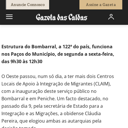
-
Paulo Ribeiro
17 de Junho, 2021
723
0
Anuncie Connosco
Assine a Gazeta
Início
Sociedade
Migrantes têm centros de apoio à integração
no Bombarral e Peniche
Estrutura do Bombarral, a 122ª do país, funciona
nos Paços do Município, de segunda a sexta-feira,
das 9h30 às 12h30
O Oeste passou, num só dia, a ter mais dois Centros
Locais de Apoio à Integração de Migrantes (CLAIM),
com a inauguração deste serviço público no
Bombarral e em Peniche. Um facto destacado, no
passado dia 9, pela secretária de Estado para a
Integração e as Migrações, a obidense Cláudia
Pereira, que elogiou ambas as autarquias pela