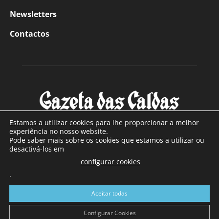
Newsletters
Contactos
Estamos a utilizar cookies para lhe proporcionar a melhor
experiência no nosso website.
Pode saber mais sobre os cookies que estamos a utilizar ou
SOBRE NÓS
desactivá-los em
configurar cookies
Com sede nas Caldas da Rainha e mais de 90 anos de
.
existência, é o jornal regional com maior número de leitores
a sul de distrito de Leiria, com mais de 40.000 leitores por
Aceitar todas
toda a região Oeste. Jornal com distribuição em Portugal
Continental e assinatura online.
Configurar Cookies