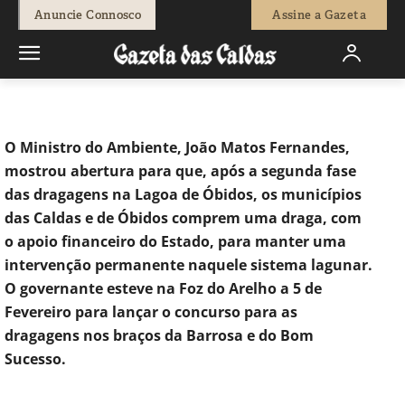
-
Isaque Vicente
8 de Fevereiro, 2019
930
0
Anuncie Connosco
Assine a Gazeta
Início
Sociedade
Ministro do Ambiente mostra abertura para as
câmaras assumirem dragagem permanente da...
O Ministro do Ambiente, João Matos Fernandes,
mostrou abertura para que, após a segunda fase
das dragagens na Lagoa de Óbidos, os municípios
das Caldas e de Óbidos comprem uma draga, com
o apoio financeiro do Estado, para manter uma
intervenção permanente naquele sistema lagunar.
O governante esteve na Foz do Arelho a 5 de
Fevereiro para lançar o concurso para as
dragagens nos braços da Barrosa e do Bom
Sucesso.