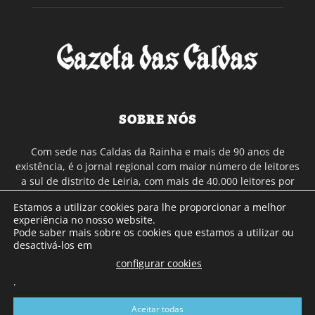
SOBRE NÓS
Com sede nas Caldas da Rainha e mais de 90 anos de
existência, é o jornal regional com maior número de leitores
a sul de distrito de Leiria, com mais de 40.000 leitores por
toda a região Oeste. Jornal com distribuição em Portugal
Estamos a utilizar cookies para lhe proporcionar a melhor
Continental e assinatura online.
experiência no nosso website.
Pode saber mais sobre os cookies que estamos a utilizar ou
desactivá-los em
SIGA-NOS
configurar cookies
.
Aceitar todas