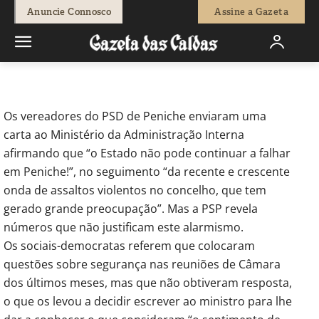
-
Isaque Vicente
21 de Janeiro, 2019
3453
0
Anuncie Connosco
Assine a Gazeta
Início
Sociedade
PSP desmente PSD em Peniche
Os vereadores do PSD de Peniche enviaram uma
carta ao Ministério da Administração Interna
afirmando que “o Estado não pode continuar a falhar
em Peniche!”, no seguimento “da recente e crescente
onda de assaltos violentos no concelho, que tem
gerado grande preocupação”. Mas a PSP revela
números que não justificam este alarmismo.
Os sociais-democratas referem que colocaram
questões sobre segurança nas reuniões de Câmara
dos últimos meses, mas que não obtiveram resposta,
o que os levou a decidir escrever ao ministro para lhe