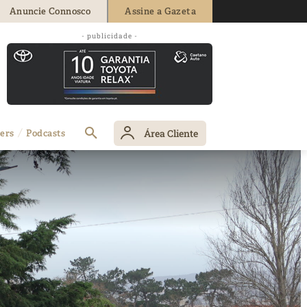
Anuncie Connosco
Assine a Gazeta
- publicidade -
Área Cliente
ers
Podcasts