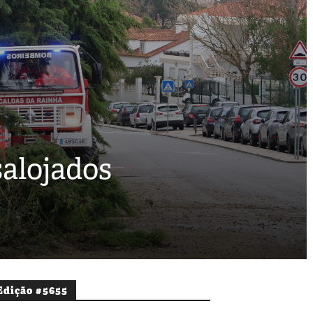
salojados
Edição #5655