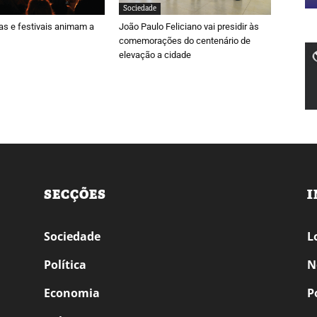
Sociedade
ras e festivais animam a
João Paulo Feliciano vai presidir às
comemorações do centenário de
elevação a cidade
SECÇÕES
I
Sociedade
L
Política
N
Economia
P