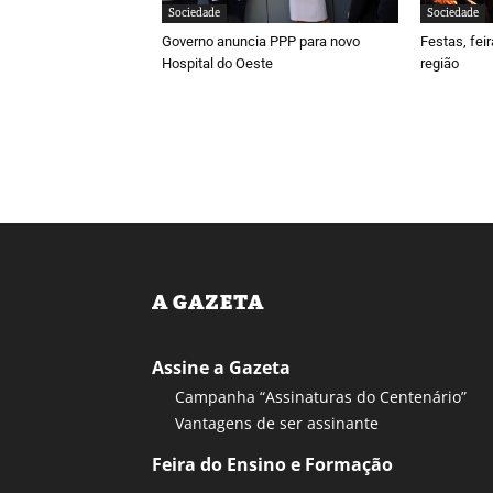
Sociedade
Sociedade
Governo anuncia PPP para novo
Festas, fei
Hospital do Oeste
região
A GAZETA
Assine a Gazeta
Campanha “Assinaturas do Centenário”
Vantagens de ser assinante
Feira do Ensino e Formação