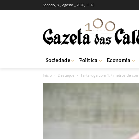
Sábado, 8 _ Agosto _ 2026, 11:18
Sociedade
Política
Economia
Início
Destaque
Tartaruga com 1,7 metros de co