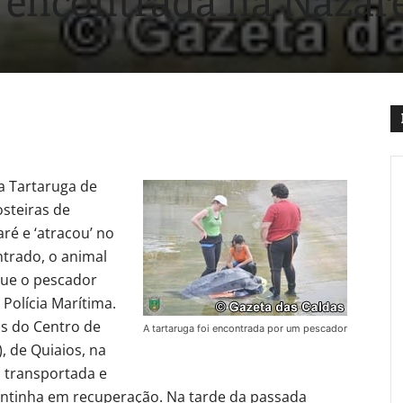
encontrada na Nazar
a Tartaruga de
steiras de
ré e ‘atracou’ no
ntrado, o animal
que o pescador
a Polícia Marítima.
s do Centro de
A tartaruga foi encontrada por um pescador
, de Quiaios, na
i transportada e
antinha em recuperação. Na tarde da passada