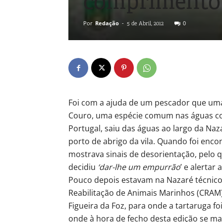
comprimento 
Por
Redação
-
0
5 de Abril, 2012
Foi com a ajuda de um pescador que um
Couro, uma espécie comum nas águas co
Portugal, saiu das águas ao largo da Naza
porto de abrigo da vila. Quando foi enco
mostrava sinais de desorientação, pelo 
decidiu
‘dar-lhe um empurrão
’ e alertar 
Pouco depois estavam na Nazaré técnico
Reabilitação de Animais Marinhos (CRAM)
Figueira da Foz, para onde a tartaruga fo
onde à hora de fecho desta edição se m