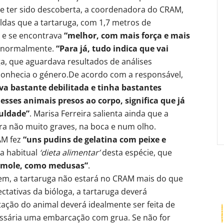
de ter sido descoberta, a coordenadora do CRAM,
aldas que a tartaruga, com 1,7 metros de
o e se encontrava
“melhor, com mais força e mais
e normalmente.
“Para já, tudo indica que vai
oga, que aguardava resultados de análises
conhecia o género.
De acordo com a responsável,
va bastante debilitada e tinha bastantes
sses animais presos ao corpo, significa que já
uldade”
. Marisa Ferreira salienta ainda que a
ra não muito graves, na boca e num olho.
AM fez
“uns pudins de gelatina com peixe e
 a habitual
‘dieta alimentar’
desta espécie, que
 mole, como medusas”
.
 bem, a tartaruga não estará no CRAM mais do que
tativas da bióloga, a tartaruga deverá
tação do animal deverá idealmente ser feita de
essária uma embarcação com grua. Se não for