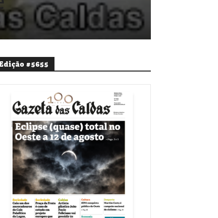
é
Edição #5655