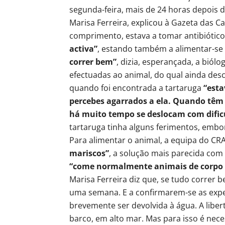
segunda-feira, mais de 24 horas depois 
Marisa Ferreira, explicou à Gazeta das C
comprimento, estava a tomar antibiótic
activa”
, estando também a alimentar-s
correr bem”
, dizia, esperançada, a biól
efectuadas ao animal, do qual ainda des
quando foi encontrada a tartaruga
“esta
percebes agarrados a ela. Quando têm e
há muito tempo se deslocam com dific
tartaruga tinha alguns ferimentos, embo
Para alimentar o animal, a equipa do CR
mariscos”
, a solução mais parecida com
“come normalmente animais de corpo
Marisa Ferreira diz que, se tudo correr
uma semana. E a confirmarem-se as expec
brevemente ser devolvida à água. A liber
barco, em alto mar. Mas para isso é nec