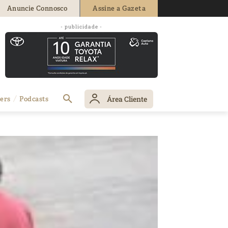
Anuncie Connosco
Assine a Gazeta
- publicidade -
Área Cliente
ers
Podcasts