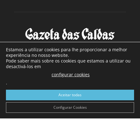
Estamos a utilizar cookies para lhe proporcionar a melhor
experiência no nosso website.
Pode saber mais sobre os cookies que estamos a utilizar ou
SOBRE NÓS
desactivá-los em
configurar cookies
Com sede nas Caldas da Rainha e mais de 90 anos de
.
existência, é o jornal regional com maior número de leitores
a sul de distrito de Leiria, com mais de 40.000 leitores por
Aceitar todas
toda a região Oeste. Jornal com distribuição em Portugal
Continental e assinatura online.
Configurar Cookies
SIGA-NOS