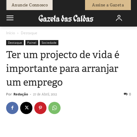
Anuncie Connosco
Assine a Gazeta
Início
Destaque
Destaque
Painel
Sociedade
Ter um projecto de vida é
importante para arranjar
um emprego
Por
Redação
-
0
27 de Abril, 2012