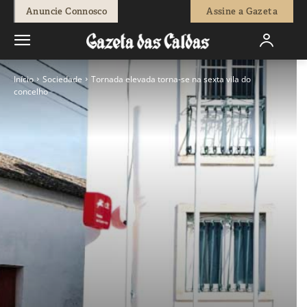
Anuncie Connosco
Assine a Gazeta
Início
Sociedade
Tornada elevada torna-se na sexta vila do
concelho