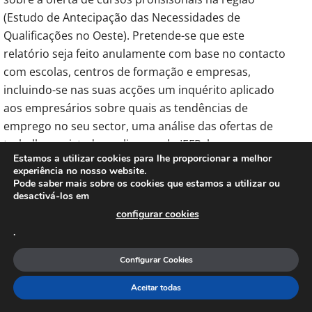
(Estudo de Antecipação das Necessidades de
Qualificações no Oeste). Pretende-se que este
relatório seja feito anulamente com base no contacto
com escolas, centros de formação e empresas,
incluindo-se nas suas acções um inquérito aplicado
aos empresários sobre quais as tendências de
emprego no seu sector, uma análise das ofertas de
trabalho registadas online e pelo IEFP, bem como a
Estamos a utilizar cookies para lhe proporcionar a melhor
avaliação da oferta formativa existente na região.
experiência no nosso website.
Para Paulo Simões, um dos aspectos fundamentais
Pode saber mais sobre os cookies que estamos a utilizar ou
desactivá-los em
para atrair investimento é a existência de mão-de-
configurar cookies
obra qualificada disponível para responder aos
.
desafios das empresas.
“Se amanhã surgir uma
possibilidade de investimento na área das
Configurar Cookies
tecnologias 4.0, devemos apostar na capacitação
de recursos humanos dentro dessa área e não
Aceitar todas
propriamente nas necessidades particulares de