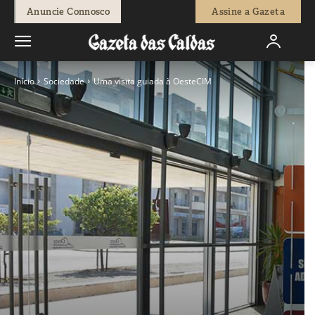
Anuncie Connosco
Assine a Gazeta
Início
Sociedade
Uma visita guiada à OesteCIM