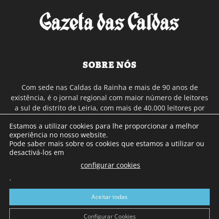
SOBRE NÓS
Com sede nas Caldas da Rainha e mais de 90 anos de
existência, é o jornal regional com maior número de leitores
a sul de distrito de Leiria, com mais de 40.000 leitores por
toda a região Oeste. Jornal com distribuição em Portugal
Estamos a utilizar cookies para lhe proporcionar a melhor
Continental e assinatura online.
experiência no nosso website.
Pode saber mais sobre os cookies que estamos a utilizar ou
desactivá-los em
SIGA-NOS
configurar cookies
.
Aceitar todas
Configurar Cookies