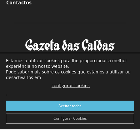
Contactos
Estamos a utilizar cookies para lhe proporcionar a melhor
experiência no nosso website.
Pode saber mais sobre os cookies que estamos a utilizar ou
SOBRE NÓS
desactivá-los em
configurar cookies
Com sede nas Caldas da Rainha e mais de 90 anos de
.
existência, é o jornal regional com maior número de leitores
a sul de distrito de Leiria, com mais de 40.000 leitores por
Aceitar todas
toda a região Oeste. Jornal com distribuição em Portugal
Continental e assinatura online.
Configurar Cookies
SIGA-NOS