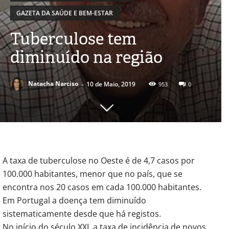
GAZETA DA SAÚDE E BEM-ESTAR
Tuberculose tem
diminuído na região
-
Natacha Narciso
10 de Maio, 2019
953
0
A taxa de tuberculose no Oeste é de 4,7 casos por
100.000 habitantes, menor que no país, que se
encontra nos 20 casos em cada 100.000 habitantes.
Em Portugal a doença tem diminuído
sistematicamente desde que há registos.
No início do século XXI, a taxa de incidência de novos