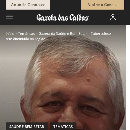
Anuncie Connosco
Assine a Gazeta
Início
Temáticas
Gazeta da Saúde e Bem-Estar
Tuberculose
tem diminuído na região
SAÚDE E BEM-ESTAR
TEMÁTICAS