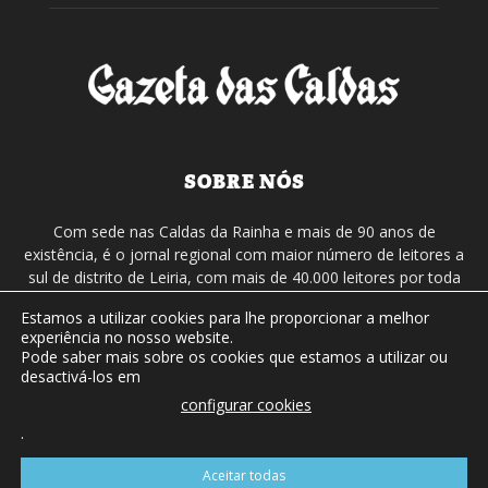
SOBRE NÓS
Com sede nas Caldas da Rainha e mais de 90 anos de
existência, é o jornal regional com maior número de leitores a
sul de distrito de Leiria, com mais de 40.000 leitores por toda
a região Oeste. Jornal com distribuição em Portugal
Estamos a utilizar cookies para lhe proporcionar a melhor
Continental e assinatura online.
experiência no nosso website.
Pode saber mais sobre os cookies que estamos a utilizar ou
desactivá-los em
SIGA-NOS
configurar cookies
.
Aceitar todas