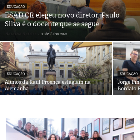
EDUCAÇÃO
ESAD.CR elegeu novo diretor. Paulo
Silva é o docente que se segue
Natacha Narciso
-
30 de Julho, 2026
EDUCAÇÃO
EDUCAÇÃO
Alunos da Raul Proença estagiam na
Jorge Pin
Alemanha
Bordalo P