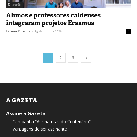
Educação
Alunos e professores caldenses
integraram projetos Erasmus
-
Fátima Ferreira
25 de Junho, 2026
0
1
2
3
A GAZETA
Assine a Gazeta
Campanha “Assinaturas do Centenário”
Vantagens de ser assinante