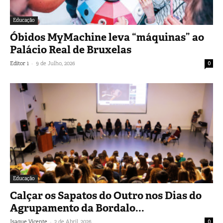
Educação
Óbidos MyMachine leva “máquinas” ao
Palácio Real de Bruxelas
-
Editor 1
9 de Julho, 2026
0
Educação
Calçar os Sapatos do Outro nos Dias do
Agrupamento da Bordalo...
-
Isaque Vicente
2 de Abril, 2026
0