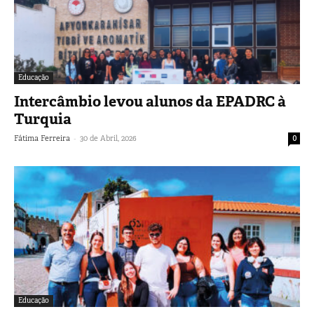
Educação
Intercâmbio levou alunos da EPADRC à
Turquia
-
Fátima Ferreira
30 de Abril, 2026
0
Educação