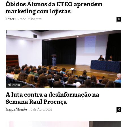
Óbidos Alunos da ETEO aprendem
marketing com lojistas
-
Editor 1
2 de Julho, 2026
0
Educação
A luta contra a desinformação na
Semana Raul Proença
-
Isaque Vicente
2 de Abril, 2026
0