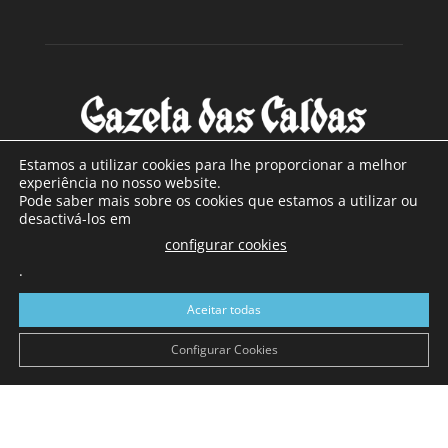
Estamos a utilizar cookies para lhe proporcionar a melhor
experiência no nosso website.
Pode saber mais sobre os cookies que estamos a utilizar ou
SOBRE NÓS
desactivá-los em
configurar cookies
Com sede nas Caldas da Rainha e mais de 90 anos de
.
existência, é o jornal regional com maior número de leitores
a sul de distrito de Leiria, com mais de 40.000 leitores por
Aceitar todas
toda a região Oeste. Jornal com distribuição em Portugal
Continental e assinatura online.
Configurar Cookies
SIGA-NOS