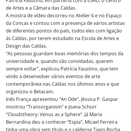
Patrícia Faustino, em parceria com a ESAD, o Centro
de Artes e a Câmara das Caldas.
A mostra de vídeo decorreu no Atelier 6 e no Espaço
da Concas e contou com a presença de vários artistas
de diferentes pontos do país, todos eles com ligação
às Caldas, por terem estudado na Escola de Artes e
Design das Caldas.
“As pessoas guardam boas memórias dos tempos da
universidade e, quando são convidadas, querem
sempre voltar”, explicou Patrícia Faustino, que tem
vindo a desenvolver vários eventos de arte
contemporânea nas Caldas nos últimos anos e que
organizou o Betacam.
Inês França apresentou “An Ode”, Jéssica P. Gaspar
mostrou “Transorganism” e Joana Schurr
“Cloudstheory: Venus as a Sphere”. Já Maria
Bernardina deu a conhecer “Espia”, Micael Ferreira
tinha uma obra sem título e o caldense Tiago Rocha