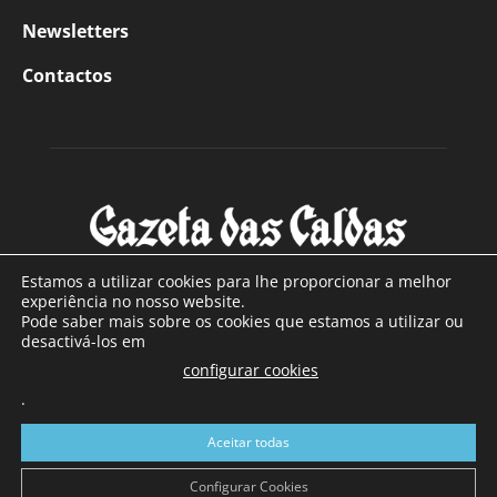
Newsletters
Contactos
Estamos a utilizar cookies para lhe proporcionar a melhor
experiência no nosso website.
Pode saber mais sobre os cookies que estamos a utilizar ou
SOBRE NÓS
desactivá-los em
configurar cookies
Com sede nas Caldas da Rainha e mais de 90 anos de
.
existência, é o jornal regional com maior número de leitores
a sul de distrito de Leiria, com mais de 40.000 leitores por
Aceitar todas
toda a região Oeste. Jornal com distribuição em Portugal
Continental e assinatura online.
Configurar Cookies