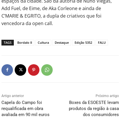
espaços da cidade. São da autoria de Nuno Viegas,
Add Fuel, de Eime, de Aka Corleone e ainda de
C’MARIE & EGRITO, a dupla de criativos que foi
vencedora da open call.
TAGS
Bordalo II
Cultura
Destaque
Edição 5352
FALU
Artigo anterior
Próximo artigo
Capela do Campo foi
Boxes da ESOESTE levam
requalificada em obra
produtos da região à casa
avaliada em 90 mil euros
dos consumidores