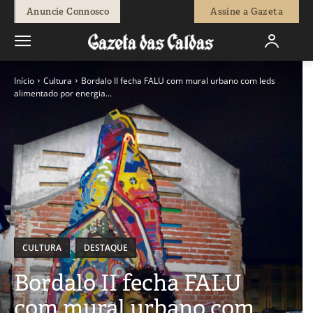
Anuncie Connosco
Assine a Gazeta
Início
Cultura
Bordalo II fecha FALU com mural urbano com leds
alimentado por energia...
CULTURA
DESTAQUE
Bordalo II fecha FALU
com mural urbano com