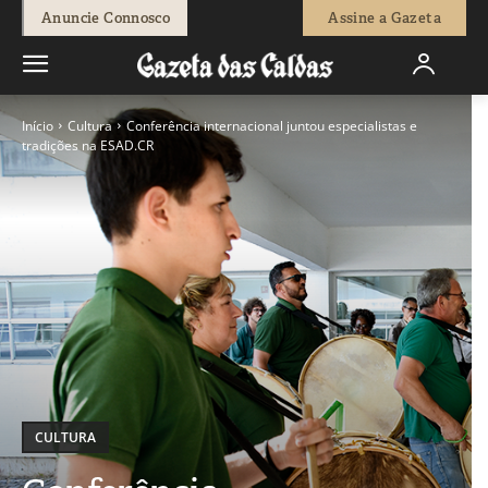
Anuncie Connosco
Assine a Gazeta
Início
Cultura
Conferência internacional juntou especialistas e
tradições na ESAD.CR
CULTURA