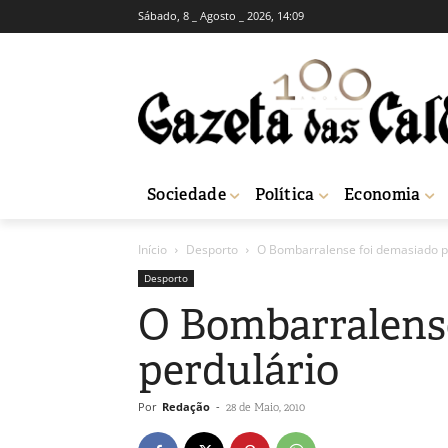
Sábado, 8 _ Agosto _ 2026, 14:09
Sociedade
Política
Economia
Início
Desporto
O Bombarralense foi demasiado p
Desporto
O Bombarralens
perdulário
Por
Redação
-
28 de Maio, 2010