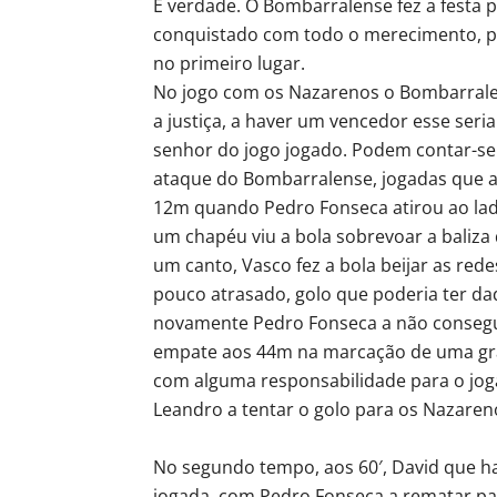
É verdade. O Bombarralense fez a festa pa
conquistado com todo o merecimento, po
no primeiro lugar.
No jogo com os Nazarenos o Bombarral
a justiça, a haver um vencedor esse seri
senhor do jogo jogado. Podem contar-se
ataque do Bombarralense, jogadas que a
12m quando Pedro Fonseca atirou ao la
um chapéu viu a bola sobrevoar a baliza
um canto, Vasco fez a bola beijar as re
pouco atrasado, golo que poderia ter da
novamente Pedro Fonseca a não consegu
empate aos 44m na marcação de uma gra
com alguma responsabilidade para o jogad
Leandro a tentar o golo para os Nazareno
No segundo tempo, aos 60′, David que h
jogada, com Pedro Fonseca a rematar pa