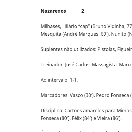
Nazarenos 2
Milhases, Hilário “cap” (Bruno Vidinha, 77′
Mesquita (André Marques, 69′), Nunito (N
Suplentes não utilizados: Pistolas, Figue
Treinador: José Carlos. Massagista: Marc
Ao intervalo: 1-1.
Marcadores: Vasco (30′), Pedro Fonseca (60
Disciplina: Cartões amarelos para Mimoso
Fonseca (80′), Félix (84′) e Vieira (86′).