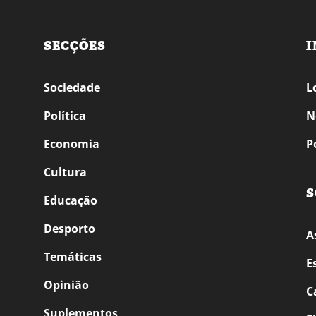
SECÇÕES
I
Sociedade
L
Política
N
Economia
P
Cultura
S
Educação
Desporto
A
Temáticas
E
Opinião
C
Suplementos