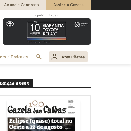
Anuncie Connosco
Assine a Gazeta
- publicidade -
Área Cliente
ers
Podcasts
Edição #5655