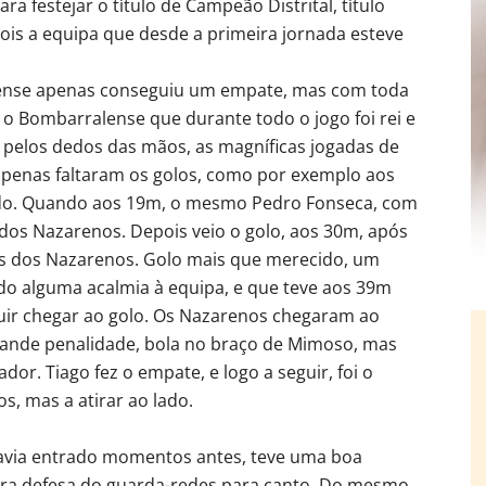
ra festejar o título de Campeão Distrital, título
is a equipa que desde a primeira jornada esteve
ense apenas conseguiu um empate, mas com toda
a o Bombarralense que durante todo o jogo foi rei e
 pelos dedos das mãos, as magníficas jogadas de
penas faltaram os golos, como por exemplo aos
do. Quando aos 19m, o mesmo Pedro Fonseca, com
 dos Nazarenos. Depois veio o golo, aos 30m, após
des dos Nazarenos. Golo mais que merecido, um
do alguma acalmia à equipa, e que teve aos 39m
ir chegar ao golo. Os Nazarenos chegaram ao
nde penalidade, bola no braço de Mimoso, mas
or. Tiago fez o empate, e logo a seguir, foi o
s, mas a atirar ao lado.
avia entrado momentos antes, teve uma boa
ra defesa do guarda-redes para canto. Do mesmo,