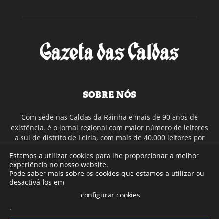
SOBRE NÓS
Com sede nas Caldas da Rainha e mais de 90 anos de
existência, é o jornal regional com maior número de leitores
a sul de distrito de Leiria, com mais de 40.000 leitores por
toda a região Oeste. Jornal com distribuição em Portugal
Estamos a utilizar cookies para lhe proporcionar a melhor
Continental e assinatura online.
experiência no nosso website.
Pode saber mais sobre os cookies que estamos a utilizar ou
desactivá-los em
SIGA-NOS
configurar cookies
.