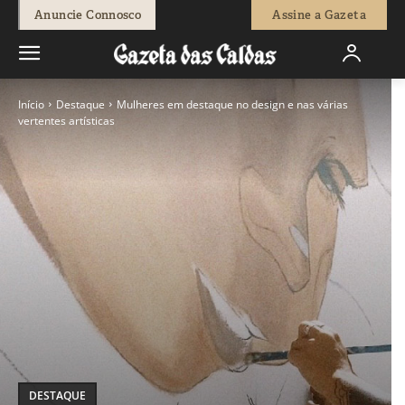
Anuncie Connosco
Assine a Gazeta
Início
Destaque
Mulheres em destaque no design e nas várias
vertentes artísticas
DESTAQUE