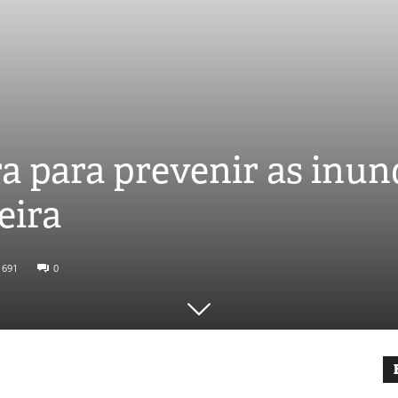
a para prevenir as inu
eira
691
0