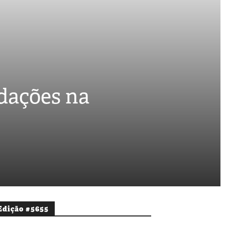
ndações na
Edição #5655