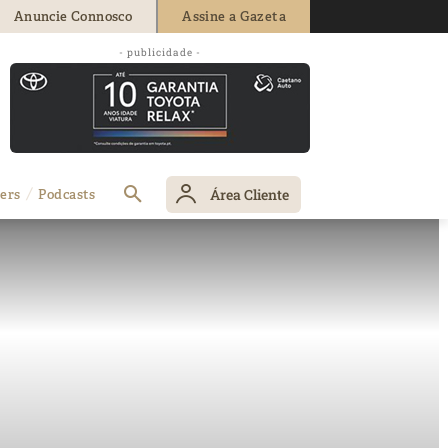
Anuncie Connosco
Assine a Gazeta
- publicidade -
Área Cliente
ers
Podcasts