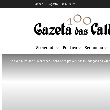
Sábado, 8 _ Agosto _ 2026, 10:49
Sociedade
Política
Economia
Início
Diversos
Já arrancou obra para prevenir as inundações na Quint