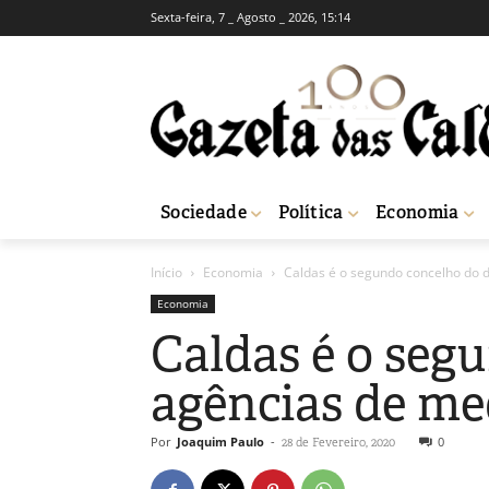
Sexta-feira, 7 _ Agosto _ 2026, 15:14
Sociedade
Política
Economia
Início
Economia
Caldas é o segundo concelho do 
Economia
Caldas é o seg
agências de me
Por
Joaquim Paulo
-
0
28 de Fevereiro, 2020