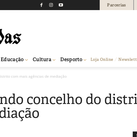
Parcerias
Educação
Cultura
Desporto
Loja Online
Newslett
distrito com mais agências de mediação
undo concelho do distr
diação