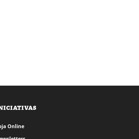
NICIATIVAS
oja Online
ewsletters