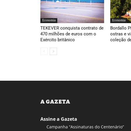
Economia
Economia
TEKEVER conquista contrato de
Bordallo P
470 milhões de euros com o
ostras e v
Exército britânico
coleção d
A GAZETA
Assine a Gazeta
Campanha “Assinaturas do Centenário”