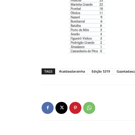
TAGS
#caldasdarainha
Edição 5319
Gazetadasc