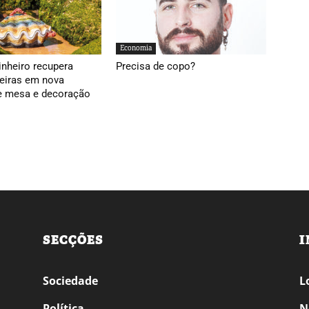
Economia
inheiro recupera
Precisa de copo?
ieiras em nova
e mesa e decoração
SECÇÕES
I
Sociedade
L
Política
N