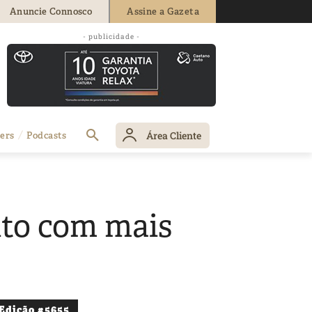
Anuncie Connosco
Assine a Gazeta
- publicidade -
Área Cliente
ers
Podcasts
ito com mais
Edição #5655