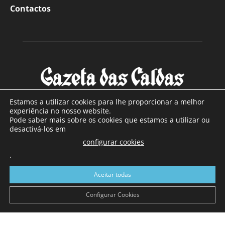
Contactos
Estamos a utilizar cookies para lhe proporcionar a melhor
experiência no nosso website.
Pode saber mais sobre os cookies que estamos a utilizar ou
SOBRE NÓS
desactivá-los em
configurar cookies
Com sede nas Caldas da Rainha e mais de 90 anos de
.
existência, é o jornal regional com maior número de leitores
a sul de distrito de Leiria, com mais de 40.000 leitores por
Aceitar todas
toda a região Oeste. Jornal com distribuição em Portugal
Continental e assinatura online.
Configurar Cookies
SIGA-NOS