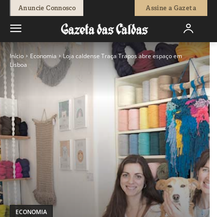
Anuncie Connosco
Assine a Gazeta
Início
Economia
Loja caldense Traça Trapos abre espaço em
Lisboa
ECONOMIA