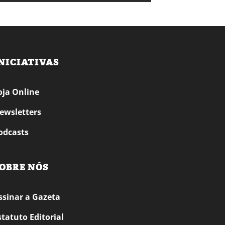
NICIATIVAS
oja Online
ewsletters
odcasts
OBRE NÓS
ssinar a Gazeta
statuto Editorial