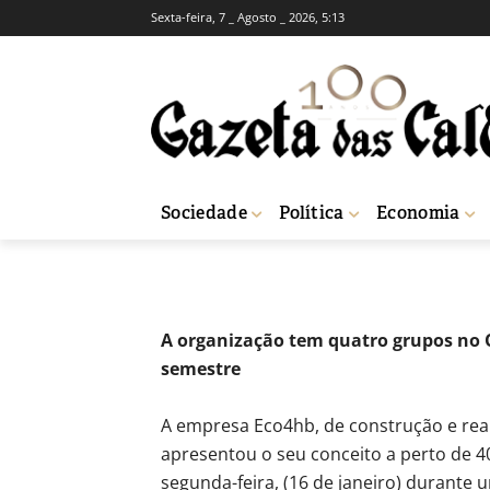
Sexta-feira, 7 _ Agosto _ 2026, 5:13
ECONOMIA
Mais Negócio j
-
Fátima Ferreira
23 de Janeiro, 2023
Sociedade
Política
Economia
Início
Economia
Mais Negócio junta empresários e gera oportunidad
A organização tem quatro grupos no O
semestre
A empresa Eco4hb, de construção e reab
apresentou o seu conceito a perto de 4
segunda-feira, (16 de janeiro) durante