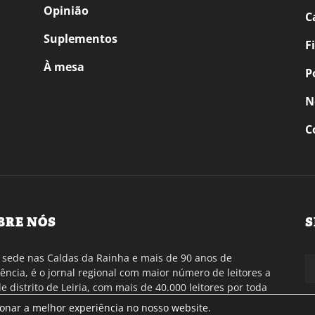
Opinião
C
Suplementos
F
À mesa
P
N
C
BRE NÓS
S
sede nas Caldas da Rainha e mais de 90 anos de
tência, é o jornal regional com maior número de leitores a
de distrito de Leiria, com mais de 40.000 leitores por toda
gião Oeste. Jornal com distribuição em Portugal
ionar a melhor experiência no nosso website.