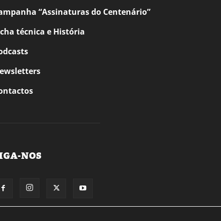
ampanha “Assinaturas do Centenário”
icha técnica e História
odcasts
ewsletters
ontactos
IGA-NOS