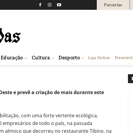
Parcerias
unta empresários e gera
378
0
Educação
Cultura
Desporto
Loja Online
Newslett
es
este e prevê a criação de mais durante este
ilitação, com uma forte vertente ecológica,
0 empresários de todo o país, na passada
 um almoço que decorreu no restaurante Tibino, na