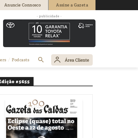
Anuncie Connosco
Assine a Gazeta
- publicidade -
 oportunidades
Área Cliente
ers
Podcasts
Edição #5655