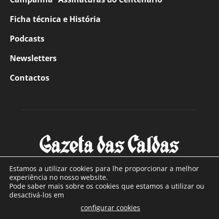
Ficha técnica e História
Podcasts
Newsletters
Contactos
Estamos a utilizar cookies para lhe proporcionar a melhor
experiência no nosso website.
Pode saber mais sobre os cookies que estamos a utilizar ou
SOBRE NÓS
desactivá-los em
configurar cookies
Com sede nas Caldas da Rainha e mais de 90 anos de