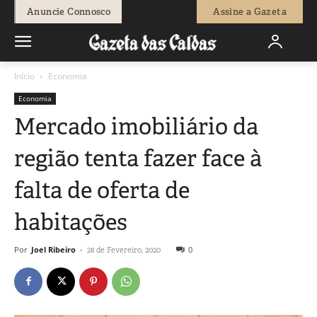
Anuncie Connosco
Assine a Gazeta
Início
Economia
Economia
Mercado imobiliário da
região tenta fazer face à
falta de oferta de
habitações
Por
Joel Ribeiro
-
0
28 de Fevereiro, 2020