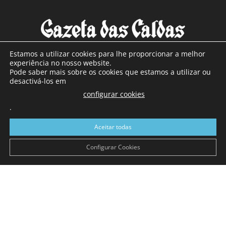
Estamos a utilizar cookies para lhe proporcionar a melhor
experiência no nosso website.
Pode saber mais sobre os cookies que estamos a utilizar ou
SOBRE NÓS
desactivá-los em
configurar cookies
Com sede nas Caldas da Rainha e mais de 90 anos de
.
existência, é o jornal regional com maior número de leitores
a sul de distrito de Leiria, com mais de 40.000 leitores por
Aceitar todas
toda a região Oeste. Jornal com distribuição em Portugal
Continental e assinatura online.
Configurar Cookies
SIGA-NOS