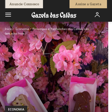
Anuncie Connosco
Assine a Gazeta
Início
Economia
Pirilampos e Pardalinhas das Caldas são
lançados hoje
ECONOMIA