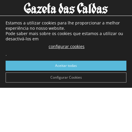
Estamos a utilizar cookies para lhe proporcionar a melhor
experiência no nosso website.
Pode saber mais sobre os cookies que estamos a utilizar ou
SOBRE NÓS
desactivá-los em
configurar cookies
Com sede nas Caldas da Rainha e mais de 90 anos de
.
existência, é o jornal regional com maior número de leitores
a sul de distrito de Leiria, com mais de 40.000 leitores por
Aceitar todas
toda a região Oeste. Jornal com distribuição em Portugal
Continental e assinatura online.
Configurar Cookies
SIGA-NOS
© Gazeta das Caldas - 2026