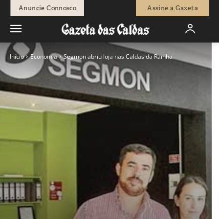
Anuncie Connosco
Assine a Gazeta
Início
Economia
Segmon abriu loja nas Caldas da Rainha