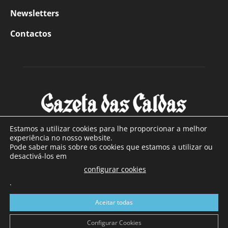
Newsletters
Contactos
Estamos a utilizar cookies para lhe proporcionar a melhor
experiência no nosso website.
Pode saber mais sobre os cookies que estamos a utilizar ou
SOBRE NÓS
desactivá-los em
configurar cookies
Com sede nas Caldas da Rainha e mais de 90 anos de
existência, é o jornal regional com maior número de leitores
.
a sul de distrito de Leiria, com mais de 40.000 leitores por
Aceitar todas
toda a região Oeste. Jornal com distribuição em Portugal
Continental e assinatura online.
Configurar Cookies