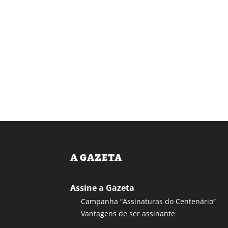
A GAZETA
Assine a Gazeta
Campanha “Assinaturas do Centenário”
Vantagens de ser assinante