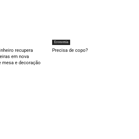
Economia
inheiro recupera
Precisa de copo?
ieiras em nova
e mesa e decoração