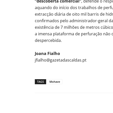
“descoberta comercial”
, defende o res
aquando do início dos trabalhos de perf
extracção diária de oito mil barris de 
confirmados pelo administrador-geral da
existência de 7 milhões de metros cúbico
a imensa plataforma de perfuração não 
despercebida.
Joana Fialho
jfialho@gazetadascaldas.pt
TAGS
Mohave