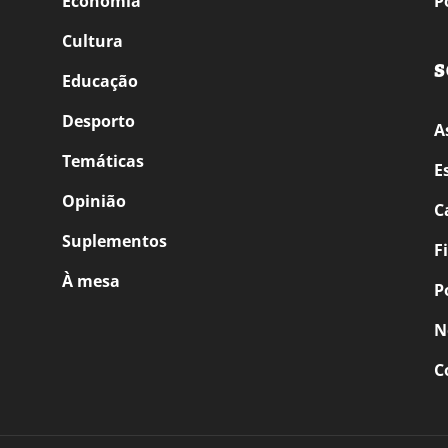
Economia
P
Cultura
S
Educação
Desporto
A
Temáticas
E
Opinião
C
Suplementos
F
À mesa
P
N
C