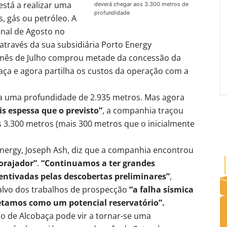
stá a realizar uma
deverá chegar aos 3.300 metros de
profundidade
 gás ou petróleo. A
inal de Agosto no
através da sua subsidiária Porto Energy
 mês de Julho comprou metade da concessão da
ça e agora partilha os custos da operação com a
ida uma profundidade de 2.935 metros. Mas agora
 espessa que o previsto”
, a companhia traçou
3.300 metros (mais 300 metros que o inicialmente
nergy, Joseph Ash, diz que a companhia encontrou
orajador”
.
“Continuamos a ter grandes
centivadas pelas descobertas preliminares”
,
alvo dos trabalhos de prospecção
“a falha sísmica
retamos como um potencial reservatório”.
ço de Alcobaça pode vir a tornar-se uma