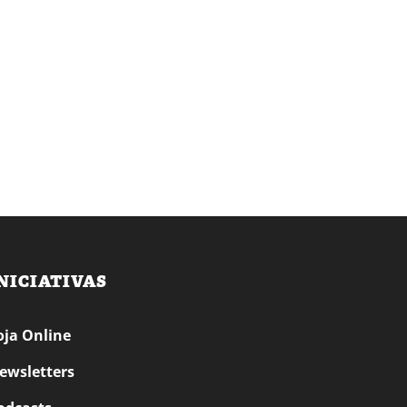
NICIATIVAS
oja Online
ewsletters