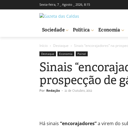
Sexta-feira, 7 _ Agosto _ 2026, 8:15
Sociedade
Política
Economia
Início
Destaque
Sinais “encorajadores” na prosp
Destaque
Economia
Painel
Sinais “encoraja
prospecção de g
Por
Redação
-
21 de Outubro, 2012
Há sinais
“encorajadores”
a virem do su