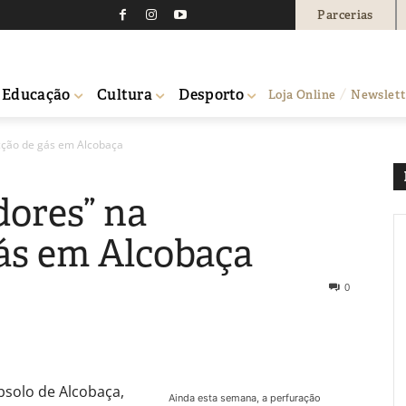
Parcerias
Educação
Cultura
Desporto
Loja Online
Newslett
ecção de gás em Alcobaça
dores” na
ás em Alcobaça
0
bsolo de Alcobaça,
Ainda esta semana, a perfuração