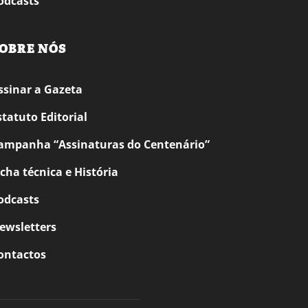
odcasts
OBRE NÓS
ssinar a Gazeta
statuto Editorial
ampanha “Assinaturas do Centenário”
icha técnica e História
odcasts
ewsletters
ontactos