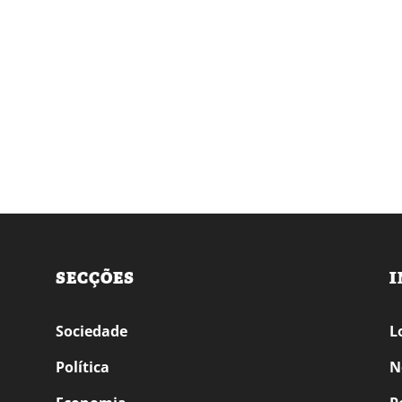
SECÇÕES
I
Sociedade
L
Política
N