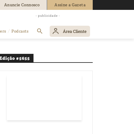
Anuncie Connosco
Assine a Gazeta
- publicidade -
Área Cliente
ers
Podcasts
Edição #5655