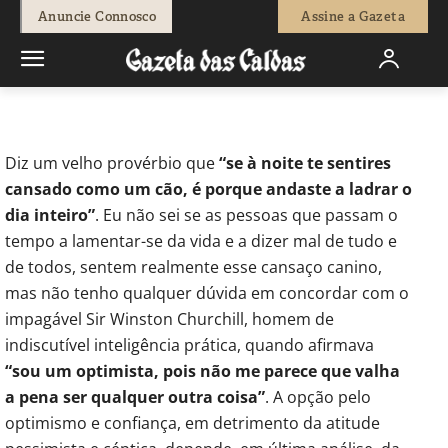
-
Jose Nascimento
11 de Março, 2011
626
0
Anuncie Connosco
Assine a Gazeta
Início
Opinião
ANNUS MIRABILIS - Optimismo
Diz um velho provérbio que
“se à noite te sentires
cansado como um cão, é porque andaste a ladrar o
dia inteiro”
. Eu não sei se as pessoas que passam o
tempo a lamentar-se da vida e a dizer mal de tudo e
de todos, sentem realmente esse cansaço canino,
mas não tenho qualquer dúvida em concordar com o
impagável Sir Winston Churchill, homem de
indiscutível inteligência prática, quando afirmava
“sou um optimista, pois não me parece que valha
a pena ser qualquer outra coisa”
. A opção pelo
optimismo e confiança, em detrimento da atitude