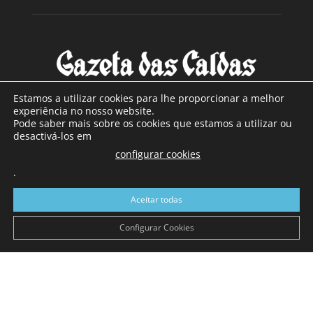
Estamos a utilizar cookies para lhe proporcionar a melhor
experiência no nosso website.
Pode saber mais sobre os cookies que estamos a utilizar ou
SOBRE NÓS
desactivá-los em
configurar cookies
Com sede nas Caldas da Rainha e mais de 90 anos de
.
existência, é o jornal regional com maior número de leitores
a sul de distrito de Leiria, com mais de 40.000 leitores por
Aceitar todas
toda a região Oeste. Jornal com distribuição em Portugal
Continental e assinatura online.
Configurar Cookies
SIGA-NOS